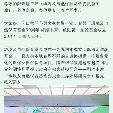
尊敬的鄭錦鐘主席（環境及自然保育基金委員會主
續扮演積極角色，助力香港實現可持續發展及碳中和的
席）、各位嘉賓、各位朋友、各位同事：
目標；同時我們會自覺守護國家安全及融入國家發展大
局，努力為我們及子孫後代締造健康宜人的城市，為實
大家好。今日很開心與大家共聚一堂，參與「環境及自
現香港人對美好生活環境的嚮往出一分力。
然保育基金30周年 綠續未來」啟動禮，見證基金成立
30周年這個大日子。
我希望香港各界非牟利機構、社區組織、環保團體、學
校及科研機構包括出席啟動禮在座及網上的各位朋友，
環境及自然保育基金早在一九九四年成立，屬法定信託
於未來一定要好好善用本基金的資助，踴躍舉辦與環境
基金，一直支持本地各界不同的合資格機構，推展多元
保護及自然保育相關項目，運用創新方案，與及環保技
化的環保及自然保育項目。隨着環保議題越來越受到社
術，達到「珍惜資源」、「保育環境」、邁向「碳中
會的關注和重視，政府亦相應積極配合——剛才主席
和」等目標。
（環境及自然保育基金委員會主席鄭錦鐘博士）也提到
載入更多
——在基金成立至二○一二年期間，政府注資共約17億
最後，祝各位日日是好日、天天有晴天！「綠續未來
元；之後到二○一三年，再額外注資50億元作為種子資
Let’s Grow For Green」多謝各位。
金，通過投資回報，讓基金持續運作。
隨着氣候變化範圍越來越廣泛、速度亦越來越迅速，並