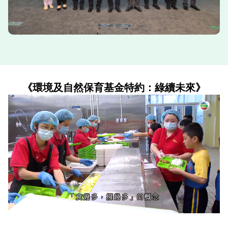
在過去30年來，基金資助了不少非牟利機構、社區組
織、環保團體、學校和科研機構，應用創新科技或理
念，推展各式各樣的環保及自然保育項目，時至今日已
累積超過7 000個，涵蓋社區減少廢物計劃、環保教育
和社區參與活動，以至環保研究和技術示範等。
藉着今日這個機會，我代表特區政府，對於基金委員會
《環境及自然保育基金特約：綠續未來》
和審批小組多年來的付出和努力，致以衷心的謝意。
今日啟動禮的主題是「綠續未來」——「綠」色的
「綠」，我覺得很有心思，帶出了我們的「未來」需要
由「綠」色生活、「綠」色發展延「續」下去這個願
景。我很期待，環境及自然保育基金繼續切實履行使
命，聯同社會各界不同的持份者，全面配合特區政府加
強公眾教育、擴大回收配套等多方面的重點工作，推動
整個社會全面建立並實踐綠色文化，構建香港成為一個
可持續發展的美麗都市。