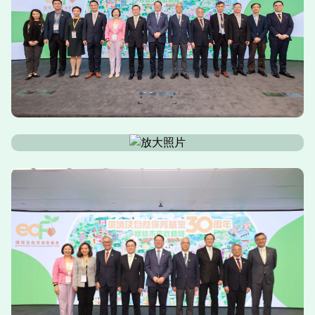
不斷加劇，世界各地，包括香港在內，都對環保工作的
投入有增無減；而國家更明確定出「雙碳」目標，實踐
「綠水青山就是金山銀山」這個重要理念。
就此，特區政府全力按照「淨零發電」、「節能綠
建」、「綠色運輸」和「全民減廢」此等多元策略，持
續制訂、落實並完善各項環保政策措施。我們的目標是
在二○三五年前將碳排放總量從二○○五年的水平減半，
並在二○五○年前達致碳中和。
要成功引領香港達致碳中和這個長遠目標，單靠政府一
己之力當然並不足夠，我們更需要匯聚社會各界的智慧
和力量，大家集思廣益、攜手並肩，共同締造一個更低
碳、更宜居的香港。在這方面，環境及自然保育基金正
正發揮很積極的角色，助力政府推行各項環保政策，亦
鼓勵市民身體力行，實踐低碳生活。