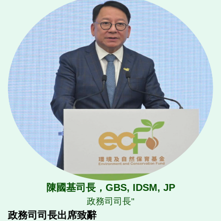
性、減少裝修噪音，及環境科研等活動，至今已資助
7,000多個項目，在香港環境及自然保育的不同範疇播
種育苗，同時推動市民身體力行實踐低碳生活，努力配
合特區政府實現社區可持續發展。
時至今日，這些種子陸續茁壯成長，並結出纍纍果實，
培育出香港市民大眾對環境保護及自然保育的正面意識
及責任感。
本基金能夠在過去30年創出輝煌成績，我首先要衷心
感謝香港政府不斷注資，足以顯示出，政府對香港環境
及自然保育作出的長遠承擔；我亦要感謝本基金歷任委
員會主席的領導，委員們及各項目審批小組的辛勤付
出，最緊要是獲資助機構的努力耕耘及市民大眾的積極
參與。
陳國基司長，GBS, IDSM, JP
政務司司長"
展望未來，本基金將繼續秉持使命，與時並進，善用公
政務司司長出席致辭
帑，在促進人與自然和諧共生，環保及生態文明方面繼