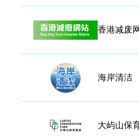
香港减废
海岸清洁
大屿山保